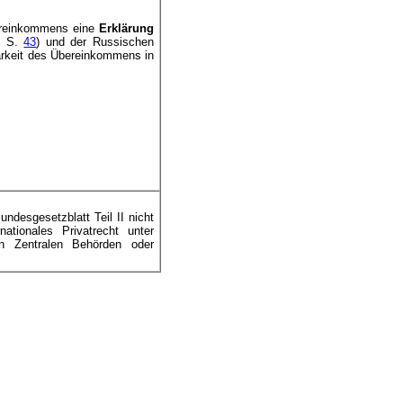
bereinkommens eine
Erklärung
I S.
43
) und der Russischen
barkeit des Übereinkommens in
desgesetzblatt Teil II nicht
ationales Privatrecht unter
en Zentralen Behörden oder