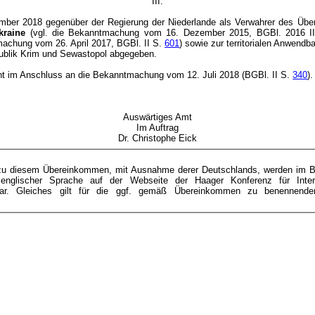
III.
mber 2018 gegenüber der Regierung der Niederlande als Verwahrer des Ü
kraine
(vgl. die Bekanntmachung vom 16. Dezember 2015, BGBl. 2016 I
machung vom 26. April 2017, BGBl. II S.
601
) sowie zur territorialen Anwend
ublik Krim und Sewastopol abgegeben.
 im Anschluss an die Bekanntmachung vom 12. Juli 2018 (BGBl. II S.
340
).
Auswärtiges Amt
Im Auftrag
Dr. Christophe Eick
:
zu diesem Übereinkommen, mit Ausnahme derer Deutschlands, werden im Bun
n englischer Sprache auf der Webseite der Haager Konferenz für Intern
hbar. Gleiches gilt für die ggf. gemäß Übereinkommen zu benennend