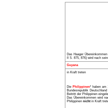
Das Haager Übereinkommen vo
II S. 875, 876) wird nach sei
Guyana
in Kraft treten
Die
Philippinen
* haben am 1
Bundesrepublik Deutschland
Beitritt der Philippinen eingel
Das Übereinkommen wird nac
Philippinen
nicht
in Kraft tret